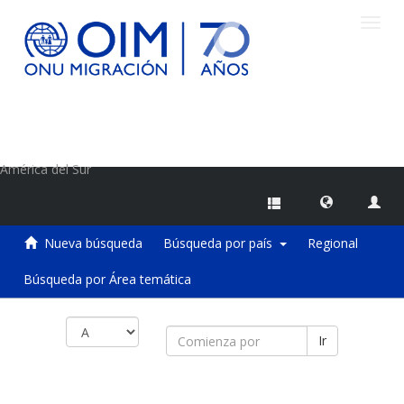
Camb
naveg
Centro de Información sobre Migraciones de la OIM
América del Sur
Nueva búsqueda
Búsqueda por país
Regional
Búsqueda por Área temática
Ir