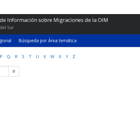
 de Información sobre Migraciones de la OIM
del Sur
gional
Búsqueda por Área temática
P
Q
R
S
T
U
V
W
X
Y
Z
Ir