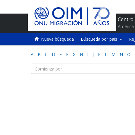
Centro
América 
Nueva búsqueda
Búsqueda por país
Re
A
B
C
D
E
F
G
H
I
J
K
L
M
N
O