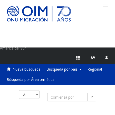
Camb
naveg
Centro de Información sobre Migraciones de la OIM
América del Sur
Nueva búsqueda
Búsqueda por país
Regional
Búsqueda por Área temática
Ir