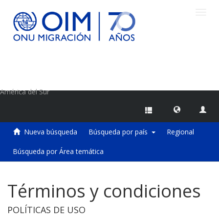
Camb
naveg
Centro de Información sobre Migraciones de la OIM
América del Sur
Nueva búsqueda
Búsqueda por país
Regional
Búsqueda por Área temática
Términos y condiciones
POLÍTICAS DE USO