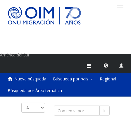
Camb
naveg
Centro de Información sobre Migraciones de la OIM
América del Sur
Nueva búsqueda
Búsqueda por país
Regional
Búsqueda por Área temática
Ir