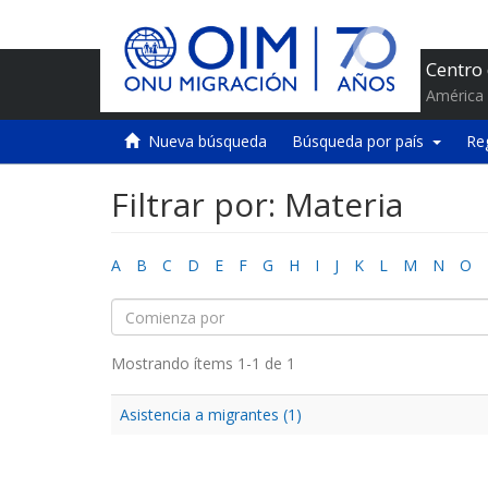
Centro
América 
Nueva búsqueda
Búsqueda por país
Re
Filtrar por: Materia
A
B
C
D
E
F
G
H
I
J
K
L
M
N
O
Mostrando ítems 1-1 de 1
Asistencia a migrantes (1)