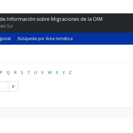
 de Información sobre Migraciones de la OIM
del Sur
gional
Búsqueda por Área temática
P
Q
R
S
T
U
V
W
X
Y
Z
Ir