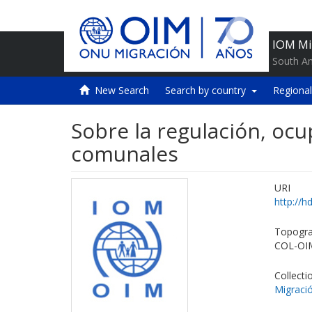
IOM Mi
South A
New Search
Search by country
Regional
Sobre la regulación, ocu
comunales
URI
http://h
Topogra
COL-OI
Collecti
Migració