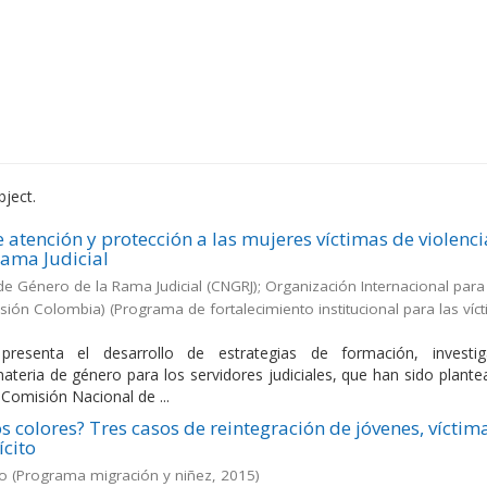
bject.
 atención y protección a las mujeres víctimas de violenci
Rama Judicial
e Género de la Rama Judicial (CNGRJ); Organización Internacional para
isión Colombia)
(
Programa de fortalecimiento institucional para las víc
resenta el desarrollo de estrategias de formación, investig
materia de género para los servidores judiciales, que han sido plant
 Comisión Nacional de ...
s colores? Tres casos de reintegración de jóvenes, víctim
ícito
ío
(
Programa migración y niñez
,
2015
)