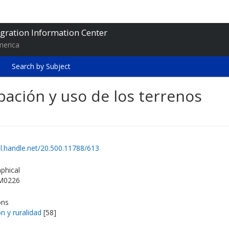
gration Information Center
merica
Search by Subject
pación y uso de los terrenos
dl.handle.net/20.500.11788/613
phical
M0226
ons
n y ruralidad
[58]