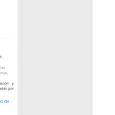
a
 las
timas
,
ación y
eadas por
as de