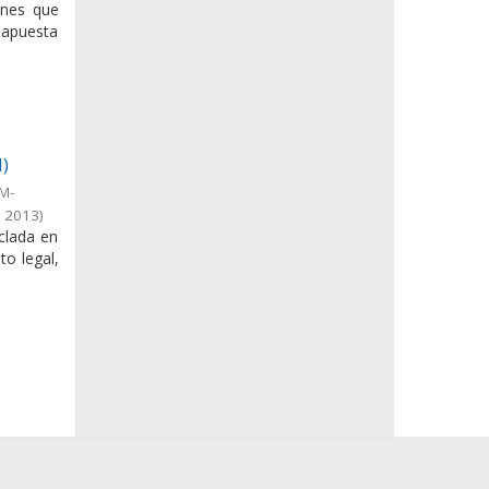
enes que
 apuesta
I)
IM-
,
2013
)
clada en
to legal,