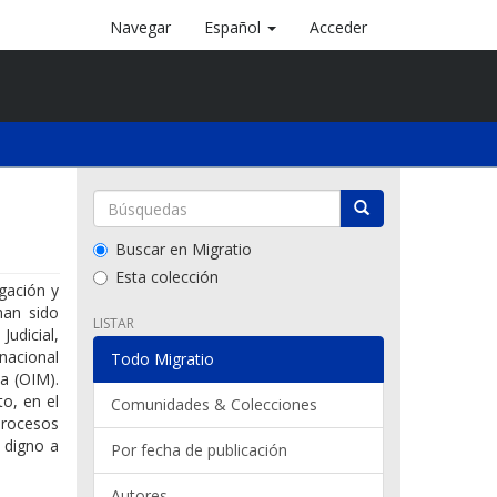
Navegar
Español
Acceder
Buscar en Migratio
Esta colección
gación y
han sido
LISTAR
Judicial,
nacional
Todo Migratio
a (OIM).
o, en el
Comunidades & Colecciones
procesos
o digno a
Por fecha de publicación
Autores