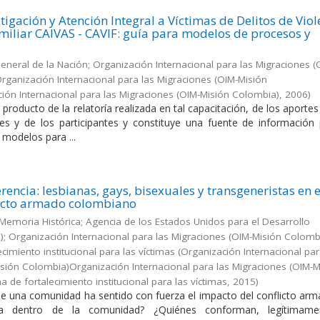
tigación y Atención Integral a Víctimas de Delitos de Viol
amiliar CAIVAS - CAVIF: guía para modelos de procesos y
General de la Nación; Organización Internacional para las Migraciones (
rganización Internacional para las Migraciones (OIM-Misión
ón Internacional para las Migraciones (OIM-Misión Colombia)
,
2006
)
roducto de la relatoría realizada en tal capacitación, de los aporte
s y de los participantes y constituye una fuente de información 
 modelos para ...
erencia: lesbianas, gays, bisexuales y transgeneristas en e
licto armado colombiano
Memoria Histórica; Agencia de los Estados Unidos para el Desarrollo
D); Organización Internacional para las Migraciones (OIM-Misión Colomb
imiento institucional para las víctimas
(
Organización Internacional par
sión Colombia)Organización Internacional para las Migraciones (OIM-M
 de fortalecimiento institucional para las víctimas
,
2015
)
 una comunidad ha sentido con fuerza el impacto del conflicto arm
a dentro de la comunidad? ¿Quiénes conforman, legítimamen