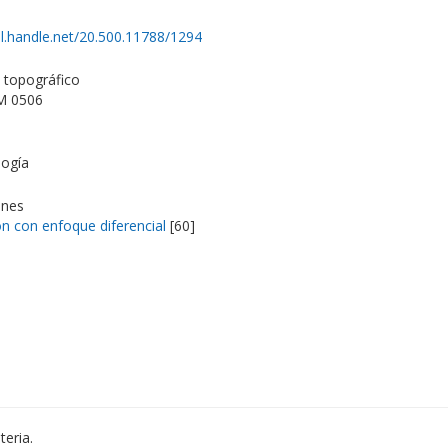
dl.handle.net/20.500.11788/1294
topográfico
M 0506
ogía
ones
n con enfoque diferencial
[60]
eria.