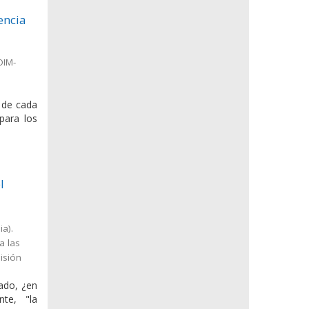
encia
OIM-
s de cada
para los
l
ia).
a las
isión
ado, ¿en
te, "la