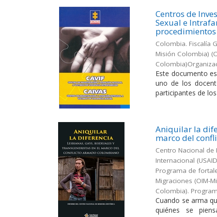
Centros de Inves
Sexual e Intraf
procedimientos
Colombia. Fiscalía 
Misión Colombia)
(
O
Colombia)Organizaci
Este documento es p
uno de los docente
participantes de los
Aniquilar la dif
marco del conf
Centro Nacional de 
Internacional (USAI
Programa de fortalec
Migraciones (OIM-Mi
Colombia). Programa
Cuando se arma que
quiénes se piens