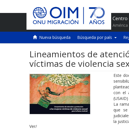
Centro
América 
Nueva búsqueda
Búsqueda por país
Re
Lineamientos de atenció
víctimas de violencia sex
Este do
sensibi
plantead
con el 
(USAID)
La rama
que se 
judicial
la justi
Ver/