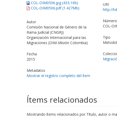
COL-OIM0506.jpg (433.1Kb)
URI
COL-OIM0506.pdf (1.427Mb)
http://h
Número 
Autor
COL-OI
Comisión Nacional de Género de la
Rama Judicial (CNGRJ)
Tipo
Organización Internacional para las
Metodol
Migraciones (OIM-Misión Colombia)
Colecci
Fecha
Migració
2015
Metadatos
Mostrar el registro completo del ítem
Ítems relacionados
Mostrando ítems relacionados por Título, autor o mat