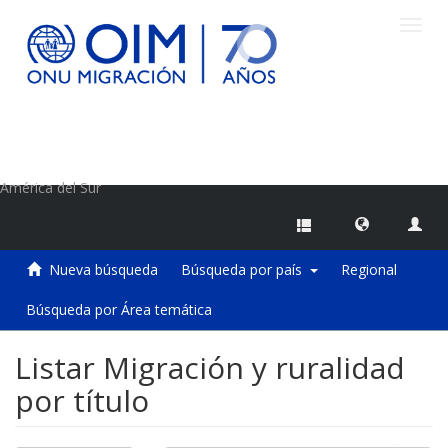
Camb
naveg
Centro de Información sobre Migraciones de la OIM
América del Sur
Nueva búsqueda
Búsqueda por país
Regional
Búsqueda por Área temática
Listar Migración y ruralidad
por título