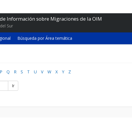
 de Información sobre Migraciones de la OIM
del Sur
gional
Búsqueda por Área temática
P
Q
R
S
T
U
V
W
X
Y
Z
Ir