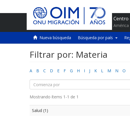
Centro
América 
Nueva búsqueda
Búsqueda por país
Re
Filtrar por: Materia
A
B
C
D
E
F
G
H
I
J
K
L
M
N
O
Mostrando ítems 1-1 de 1
Salud (1)