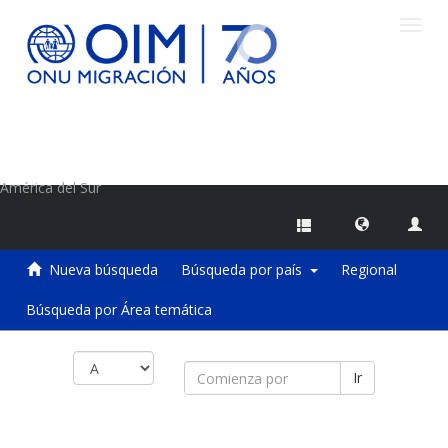
Camb
naveg
Centro de Información sobre Migraciones de la OIM
América del Sur
Nueva búsqueda
Búsqueda por país
Regional
Búsqueda por Área temática
Ir