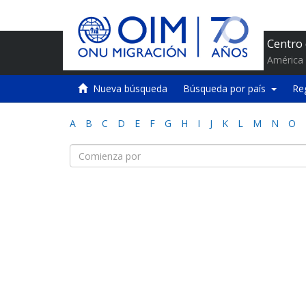
Centro
América 
Nueva búsqueda
Búsqueda por país
Re
A
B
C
D
E
F
G
H
I
J
K
L
M
N
O