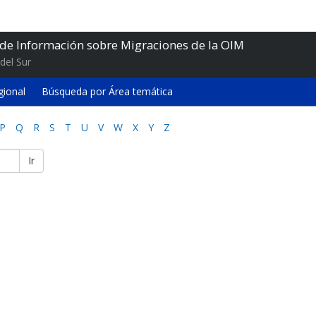
 de Información sobre Migraciones de la OIM
del Sur
gional
Búsqueda por Área temática
P
Q
R
S
T
U
V
W
X
Y
Z
Ir