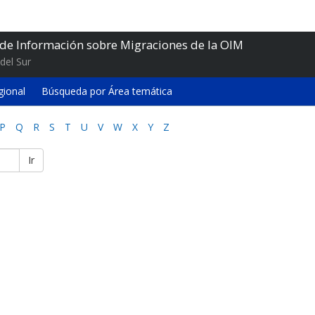
 de Información sobre Migraciones de la OIM
del Sur
gional
Búsqueda por Área temática
P
Q
R
S
T
U
V
W
X
Y
Z
Ir