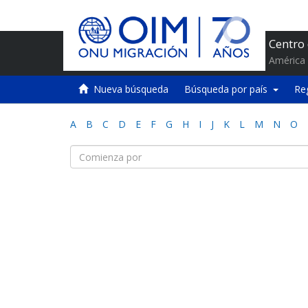
Centro
América 
Nueva búsqueda
Búsqueda por país
Re
A
B
C
D
E
F
G
H
I
J
K
L
M
N
O