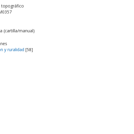
topográfico
M0357
a (cartilla/manual)
ones
n y ruralidad
[58]