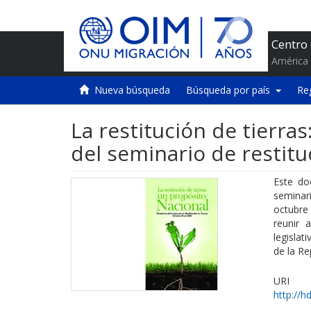
Centro
América 
Nueva búsqueda
Búsqueda por país
Re
La restitución de tierra
del seminario de restitu
Este do
seminari
octubre
reunir 
legislat
de la Re
URI
http://h