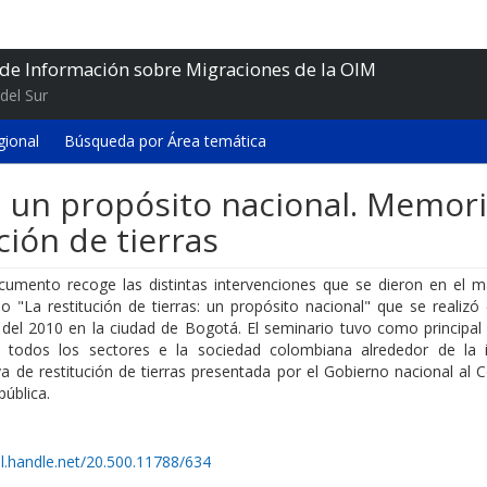
 de Información sobre Migraciones de la OIM
del Sur
gional
Búsqueda por Área temática
s: un propósito nacional. Memor
ción de tierras
cumento recoge las distintas intervenciones que se dieron en el m
o "La restitución de tierras: un propósito nacional" que se realizó
 del 2010 en la ciudad de Bogotá. El seminario tuvo como principal 
a todos los sectores e la sociedad colombiana alrededor de la in
iva de restitución de tierras presentada por el Gobierno nacional al
pública.
dl.handle.net/20.500.11788/634