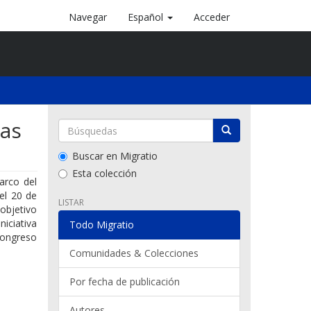
Navegar
Español
Acceder
ias
Buscar en Migratio
Esta colección
arco del
 el 20 de
LISTAR
objetivo
iciativa
Todo Migratio
 Congreso
Comunidades & Colecciones
Por fecha de publicación
Autores