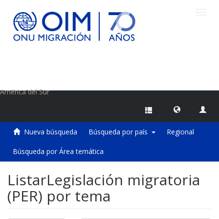
Camb
naveg
Centro de Información sobre Migraciones de la OIM
América del Sur
Nueva búsqueda
Búsqueda por país
Regional
Búsqueda por Área temática
ListarLegislación migratoria
(PER) por tema