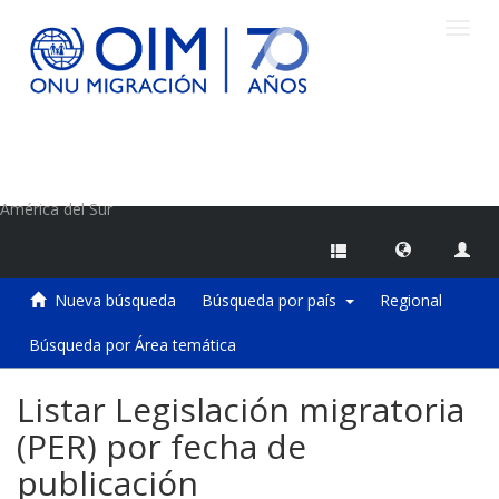
Camb
naveg
Centro de Información sobre Migraciones de la OIM
América del Sur
Nueva búsqueda
Búsqueda por país
Regional
Búsqueda por Área temática
Listar Legislación migratoria
(PER) por fecha de
publicación