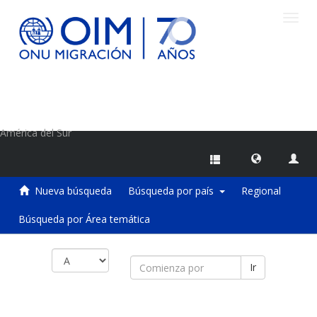
Camb
naveg
Centro de Información sobre Migraciones de la OIM
América del Sur
Nueva búsqueda
Búsqueda por país
Regional
Búsqueda por Área temática
Ir