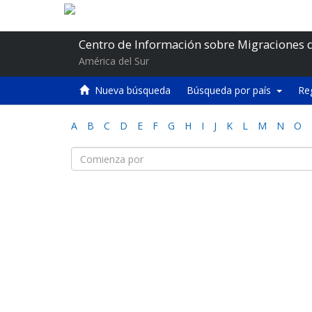
Centro de Información sobre Migraciones 
América del Sur
Nueva búsqueda
Búsqueda por país
Re
A
B
C
D
E
F
G
H
I
J
K
L
M
N
O