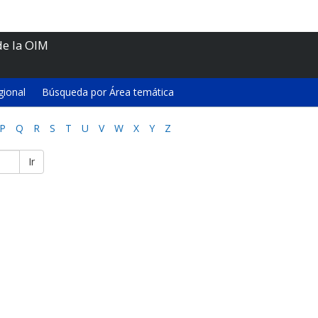
de la OIM
gional
Búsqueda por Área temática
P
Q
R
S
T
U
V
W
X
Y
Z
Ir