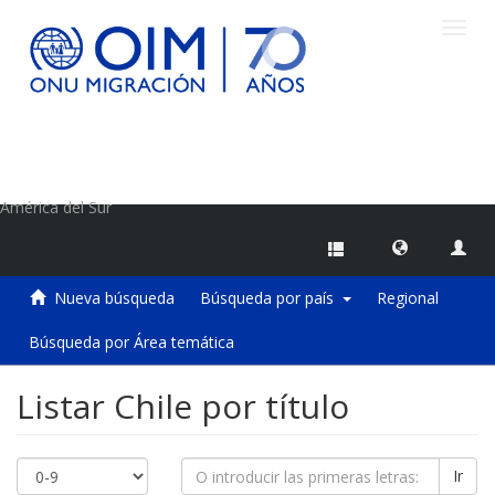
Camb
naveg
Centro de Información sobre Migraciones de la OIM
América del Sur
Nueva búsqueda
Búsqueda por país
Regional
Búsqueda por Área temática
Listar Chile por título
Ir