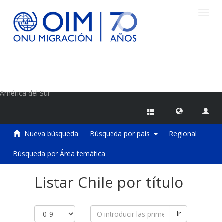
Camb
naveg
Centro de Información sobre Migraciones de la OIM
América del Sur
Nueva búsqueda
Búsqueda por país
Regional
Búsqueda por Área temática
Listar Chile por título
Ir