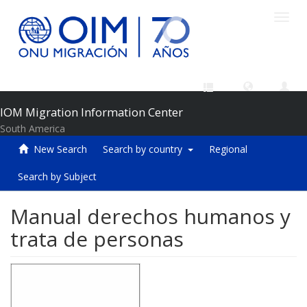
Toggl
navig
IOM Migration Information Center
South America
New Search
Search by country
Regional
Search by Subject
Manual derechos humanos y
trata de personas