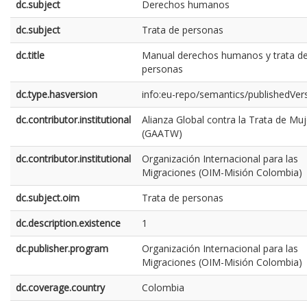
dc.subject
Derechos humanos
dc.subject
Trata de personas
dc.title
Manual derechos humanos y trata d
personas
dc.type.hasversion
info:eu-repo/semantics/publishedVer
dc.contributor.institutional
Alianza Global contra la Trata de Mu
(GAATW)
dc.contributor.institutional
Organización Internacional para las
Migraciones (OIM-Misión Colombia)
dc.subject.oim
Trata de personas
dc.description.existence
1
dc.publisher.program
Organización Internacional para las
Migraciones (OIM-Misión Colombia)
dc.coverage.country
Colombia