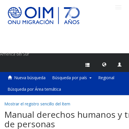
Camb
naveg
Centro de Información sobre Migraciones de la OIM
América del Sur
Nueva búsqueda
Búsqueda por país
Regional
Búsqueda por Área temática
Mostrar el registro sencillo del ítem
Manual derechos humanos y t
de personas