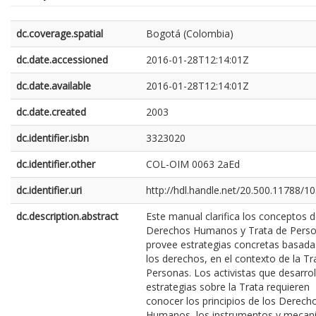
dc.coverage.spatial
Bogotá (Colombia)
dc.date.accessioned
2016-01-28T12:14:01Z
dc.date.available
2016-01-28T12:14:01Z
dc.date.created
2003
dc.identifier.isbn
3323020
dc.identifier.other
COL-OIM 0063 2aEd
dc.identifier.uri
http://hdl.handle.net/20.500.11788/1
dc.description.abstract
Este manual clarifica los conceptos 
Derechos Humanos y Trata de Perso
provee estrategias concretas basada
los derechos, en el contexto de la Tr
Personas. Los activistas que desarrol
estrategias sobre la Trata requieren
conocer los principios de los Derech
Humanos, los instrumentos y meca