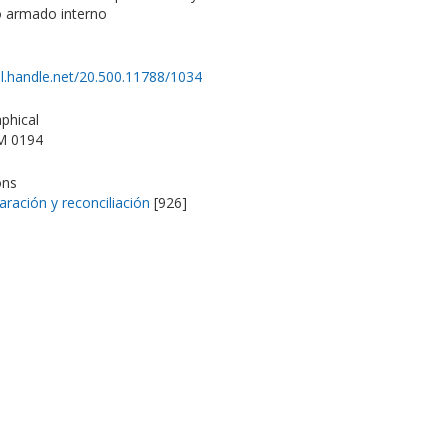
to armado interno
dl.handle.net/20.500.11788/1034
phical
M 0194
ons
aración y reconciliación
[926]