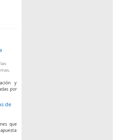
a
 las
timas
,
ación y
eadas por
as de
enes que
 apuesta