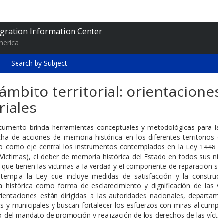
gration Information Center
merica
Search by Subject
ámbito territorial: orientacione
riales
cumento brinda herramientas conceptuales y metodológicas para l
ha de acciones de memoria histórica en los diferentes territorios d
 como eje central los instrumentos contemplados en la Ley 1448
Víctimas), el deber de memoria histórica del Estado en todos sus ni
que tienen las víctimas a la verdad y el componente de reparación s
templa la Ley que incluye medidas de satisfacción y la constru
 histórica como forma de esclarecimiento y dignificación de las v
rientaciones están dirigidas a las autoridades nacionales, departam
les y municipales y buscan fortalecer los esfuerzos con miras al cum
 del mandato de promoción y realización de los derechos de las víct