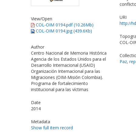
conflic
URI
View/
Open
http://h
COL-OIM 0194.pdf (10.26Mb)
COL-OIM 0194.jpg (439.6Kb)
Topogra
COL-OI
Author
Centro Nacional de Memoria Histórica
Collecti
Agencia de los Estados Unidos para el
Paz, rep
Desarrollo Internacional (USAID)
Organización Internacional para las
Migraciones (OIM-Misión Colombia).
Programa de fortalecimiento
institucional para las víctimas
Date
2014
Metadata
Show full item record