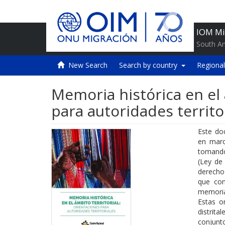
IOM Mi
South A
New Search
Search by country
Regional
Memoria histórica en el 
para autoridades territo
Este do
en marc
tomando
(Ley de 
derecho 
que con
memoria
Estas o
distrita
conjunto