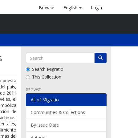
Browse
English
Login
s
Search Migratio
This Collection
a puesta
el país,
BROWSE
 de 2011
veles, el
All of Migratio
imbólica
cción de
Communities & Collections
íctimas.
entales,
By Issue Date
plimiento
imas del
Authors