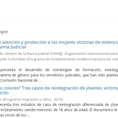
bject.
 atención y protección a las mujeres víctimas de violenci
Rama Judicial
e Género de la Rama Judicial (CNGRJ); Organización Internacional para
isión Colombia)
(
Programa de fortalecimiento institucional para las víc
resenta el desarrollo de estrategias de formación, investig
materia de género para los servidores judiciales, que han sido plant
 Comisión Nacional de ...
s colores? Tres casos de reintegración de jóvenes, víctim
ícito
ío
(
Programa migración y niñez
,
2015
)
resenta tres estudios de caso de reintegración diferenciada de jóv
 reclutamiento siendo menores de 18 años de edad. El documento le
as voces de los ...