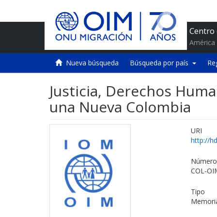
Centro
América 
Nueva búsqueda
Búsqueda por país
Re
Justicia, Derechos Huma
una Nueva Colombia
URI
http://h
Número 
COL-OI
Tipo
Memori