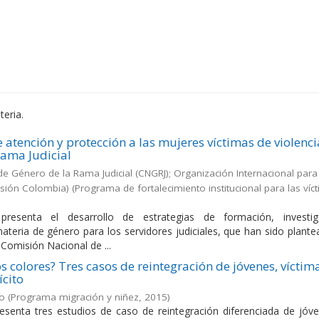
eria.
 atención y protección a las mujeres víctimas de violenci
Rama Judicial
e Género de la Rama Judicial (CNGRJ); Organización Internacional para
isión Colombia)
(
Programa de fortalecimiento institucional para las víc
resenta el desarrollo de estrategias de formación, investig
materia de género para los servidores judiciales, que han sido plant
 Comisión Nacional de ...
s colores? Tres casos de reintegración de jóvenes, víctim
ícito
ío
(
Programa migración y niñez
,
2015
)
resenta tres estudios de caso de reintegración diferenciada de jóv