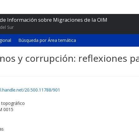
 de Información sobre Migraciones de la OIM
del Sur
gional
Búsqueda por Área temática
nos y corrupción: reflexiones p
dl.handle.net/20.500.11788/901
topográfico
M 0015
as