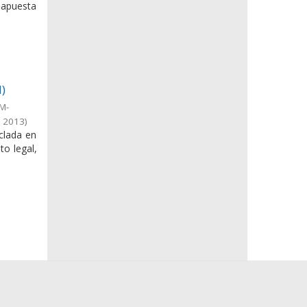
 apuesta
I)
IM-
,
2013
)
clada en
to legal,