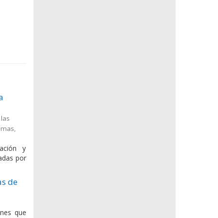
a
 las
timas
,
ación y
eadas por
as de
enes que