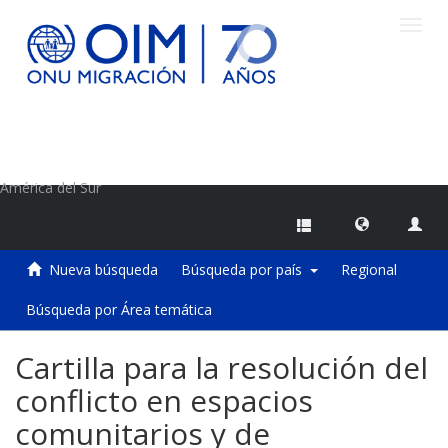
Camb
naveg
Centro de Información sobre Migraciones de la OIM
América del Sur
Nueva búsqueda
Búsqueda por país
Regional
Búsqueda por Área temática
Cartilla para la resolución del
conflicto en espacios
comunitarios y de