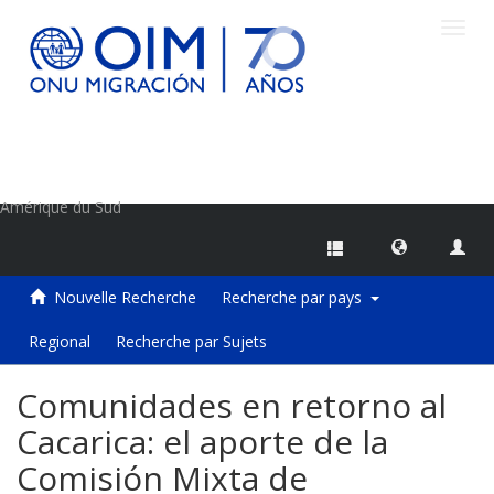
Toggl
navig
Centre d'information sur les migrations de l'OIM
Amérique du Sud
Nouvelle Recherche
Recherche par pays
Regional
Recherche par Sujets
Comunidades en retorno al
Cacarica: el aporte de la
Comisión Mixta de