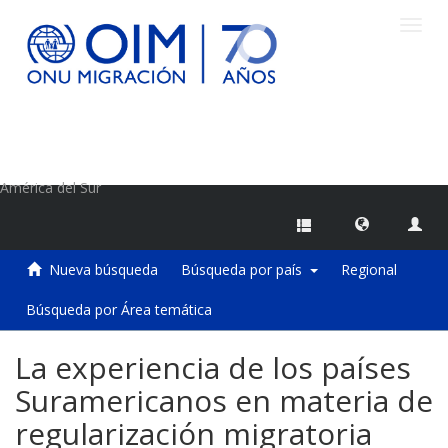
Camb
naveg
Centro de Información sobre Migraciones de la OIM
América del Sur
Nueva búsqueda
Búsqueda por país
Regional
Búsqueda por Área temática
La experiencia de los países
Suramericanos en materia de
regularización migratoria