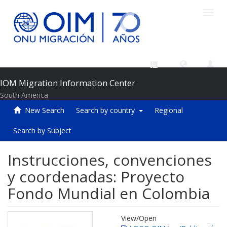
Toggl
navig
IOM Migration Information Center
South America
New Search
Search by country
Regional
Search by Subject
Instrucciones, convenciones
y coordenadas: Proyecto
Fondo Mundial en Colombia
View/
Open