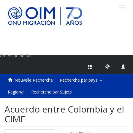
Toggl
navig
Centre d'information sur les migrations de l'OIM
Amérique du Sud
Nouvelle Recherche
Recherche par pays
Regional
Recherche par Sujets
Acuerdo entre Colombia y el
CIME