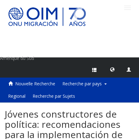
Toggl
navig
Centre d'information sur les migrations de l'OIM
Amérique du Sud
Nouvelle Recherche
Recherche par pays
Regional
Recherche par Sujets
Jóvenes constructores de
política: recomendaciones
para la implementación de