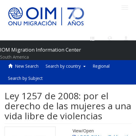
Toggl
navig
IOM Migration Information Center
South America
New Search
Search by country
Regional
Search by Subject
Ley 1257 de 2008: por el
derecho de las mujeres a una
vida libre de violencias
View/
Open