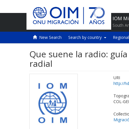
IOM Mi
South A
New Search
Search by country
Regional
Que suene la radio: guía
radial
URI
http://h
Topogra
COL-GE
Collecti
Migració