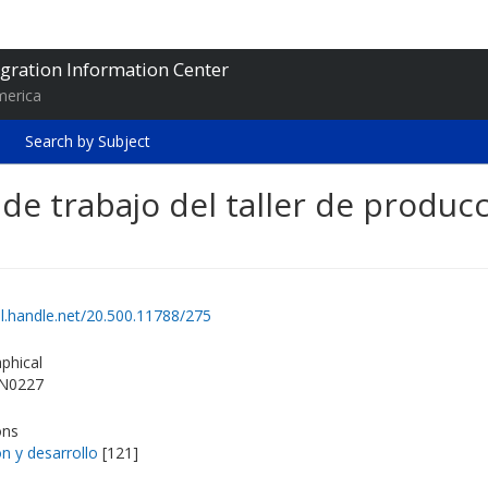
gration Information Center
merica
Search by Subject
 de trabajo del taller de produc
dl.handle.net/20.500.11788/275
phical
N0227
ons
n y desarrollo
[121]