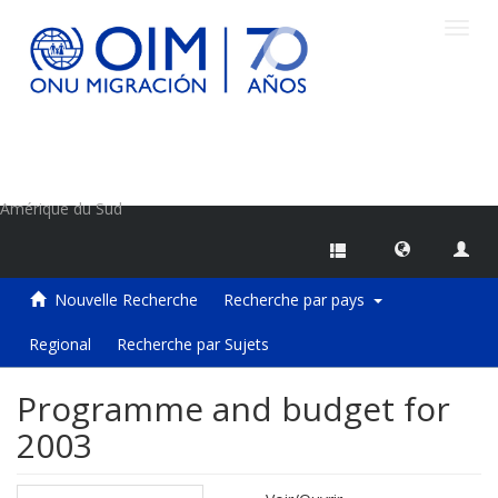
Toggl
navig
Centre d'information sur les migrations de l'OIM
Amérique du Sud
Nouvelle Recherche
Recherche par pays
Regional
Recherche par Sujets
Programme and budget for
2003