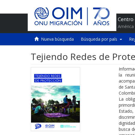
Centro
América 
Nueva búsqueda
Búsqueda por país
Re
Tejiendo Redes de Prot
Informa
la reun
acompañ
de Sant
Colombi
La obli
primordi
Estado,
discrimi
dignida
busca de