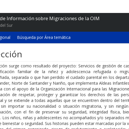
 de Información sobre Migraciones de la OIM
del Sur
gional
Búsqueda por Área temática
ección
ción surge como resultado del proyecto: Servicios de gestión de ca
ificación familiar de la niñez y adolescencia refugiada o mig
ada, separada o que han perdido el cuidado parental en los depar
ander, Norte de Santander y Nariño, que implementa Aldeas Infantile
a con el apoyo de la Organización Internacional para las Migracione
gación de respetar, proteger y garantizar los derechos de las per
al y se extiende a todas aquellas que se encuentren dentro del terri
 sin importar su nacionalidad o situación migratoria, y sin ningún
nación, con el fin de preservar su seguridad, integridad física, bi
d. Los niños, niñas y adolescentes no acompañados y/o separados m
 bienestar o seguridad. Sus historias pueden estar marcadas por la v