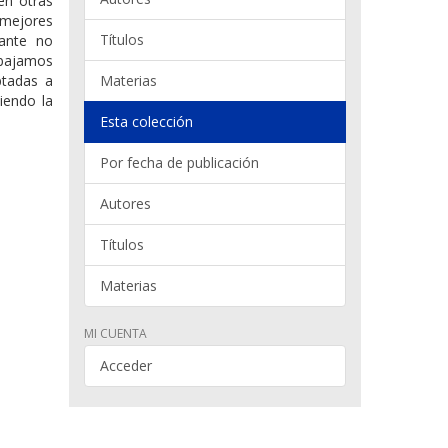
en otras
mejores
Títulos
rante no
abajamos
ptadas a
Materias
iendo la
Esta colección
Por fecha de publicación
Autores
Títulos
Materias
MI CUENTA
Acceder