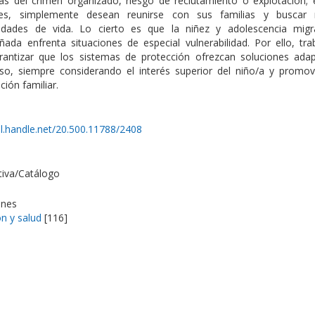
s del crimen organizado, riesgo de reclutamiento o explotación; 
nes, simplemente desean reunirse con sus familias y buscar 
idades de vida. Lo cierto es que la niñez y adolescencia mig
ada enfrenta situaciones de especial vulnerabilidad. Por ello, tr
rantizar que los sistemas de protección ofrezcan soluciones ada
so, siempre considerando el interés superior del niño/a y promov
ación familiar.
dl.handle.net/20.500.11788/2408
tiva/Catálogo
ones
n y salud
[116]