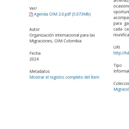
amenaza
ocasio
Ver/
oportun
Agenda OIM 2.0.pdf (5.073Mb)
acompañ
para ga
cada ca
Autor
reunific
Organización Internacional para las
Migraciones, OIM Colombia
URI
http://h
Fecha
2024
Tipo
Informa
Metadatos
Mostrar el registro completo del ítem
Colecci
Migració