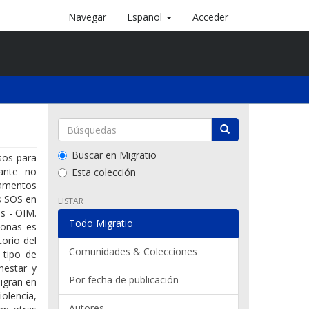
Navegar
Español
Acceder
Buscar en Migratio
sos para
rante no
Esta colección
tamentos
s SOS en
LISTAR
s - OIM.
Todo Migratio
sonas es
torio del
Comunidades & Colecciones
 tipo de
enestar y
Por fecha de publicación
igran en
iolencia,
Autores