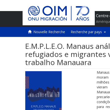
Centre 
Amériqu
Nouvelle Recherche
Recherche par pays
E.M.P.L.E.O. Manaus anál
refugiados e migrantes
trabalho Manauara
Manaus 
moram 7
milhões
vieram 
Manaua
precari
condiçõ
para re