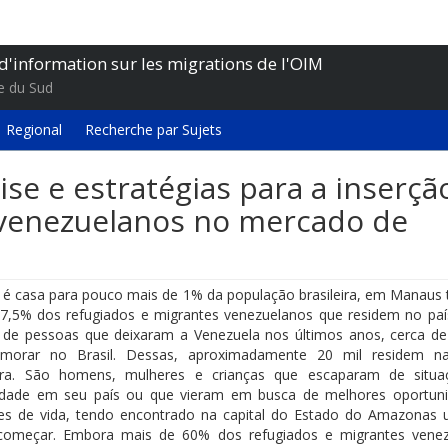
d'information sur les migrations de l'OIM
e du Sud
Regional
Recherche par Sujets
ise e estratégias para a inserçã
 venezuelanos no mercado de
é casa para pouco mais de 1% da população brasileira, em Manau
,5% dos refugiados e migrantes venezuelanos que residem no paí
 de pessoas que deixaram a Venezuela nos últimos anos, cerca de
morar no Brasil. Dessas, aproximadamente 20 mil residem na
ra. São homens, mulheres e crianças que escaparam de situa
edade em seu país ou que vieram em busca de melhores oportun
es de vida, tendo encontrado na capital do Estado do Amazonas 
começar. Embora mais de 60% dos refugiados e migrantes vene