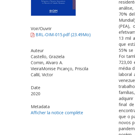
residen
análise
70% del
Mundial
(PEA), 
Voir/
Ouvrir
efetiva
BRL-OIM-015.pdf (23.49Mo)
13 mil 
que est
55% se 
Auteur
Foi tam
Castello, Graziela
723,00 
Comin, Alvaro A.
média d
VieiraMonise Picanço, Priscila
laboral
Callil, Victor
venezue
trabalh
Date
famílias
2020
adquiri
final d
Metadata
encontr
Afficher la notice complète
que o p
novos p
pandemi
porém, 