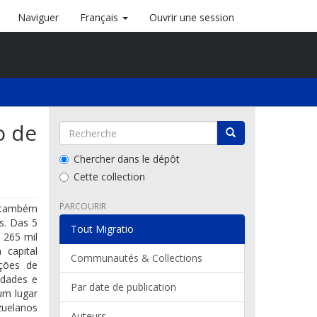
Naviguer
Français
Ouvrir une session
o de
Chercher dans le dépôt
Cette collection
PARCOURIR
s também
s. Das 5
Tout Migratio
 265 mil
 capital
Communautés & Collections
ções de
idades e
Par date de publication
um lugar
zuelanos
Auteurs