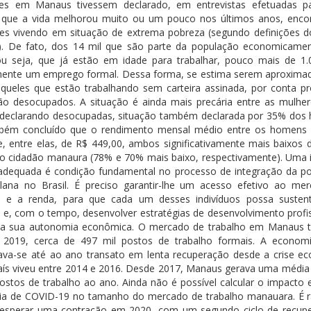
tes em Manaus tivessem declarado, em entrevistas efetuadas p
, que a vida melhorou muito ou um pouco nos últimos anos, enco
es vivendo em situação de extrema pobreza (segundo definições 
). De fato, dos 14 mil que são parte da população economicamen
ou seja, que já estão em idade para trabalhar, pouco mais de 1
mente um emprego formal. Dessa forma, se estima serem aproxim
aqueles que estão trabalhando sem carteira assinada, por conta pr
ão desocupados. A situação é ainda mais precária entre as mulhe
declarando desocupadas, situação também declarada por 35% dos
bém concluído que o rendimento mensal médio entre os homens
e, entre elas, de R$ 449,00, ambos significativamente mais baixos 
o cidadão manaura (78% e 70% mais baixo, respectivamente). Uma 
 adequada é condição fundamental no processo de integração da p
lana no Brasil. É preciso garantir-lhe um acesso efetivo ao me
o e a renda, para que cada um desses indivíduos possa susten
, e, com o tempo, desenvolver estratégias de desenvolvimento profis
r a sua autonomia econômica. O mercado de trabalho em Manaus t
e 2019, cerca de 497 mil postos de trabalho formais. A economi
ava-se até ao ano transato em lenta recuperação desde a crise e
aís viveu entre 2014 e 2016. Desde 2017, Manaus gerava uma média 
ostos de trabalho ao ano. Ainda não é possível calcular o impacto 
a de COVID-19 no tamanho do mercado de trabalho manauara. É r
esperar uma contração em 2020, com um segundo ciclo de recup