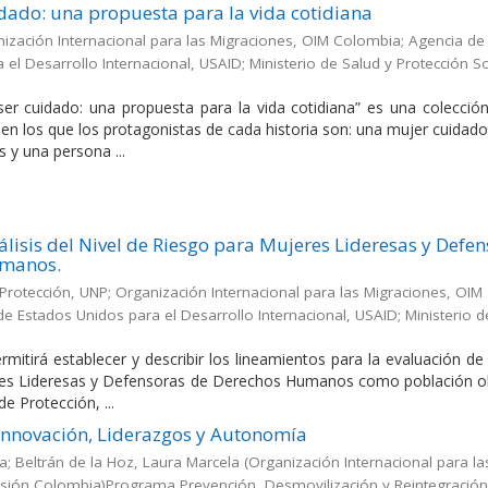
idado: una propuesta para la vida cotidiana
ización Internacional para las Migraciones, OIM Colombia
;
Agencia de
 el Desarrollo Internacional, USAID
;
Ministerio de Salud y Protección So
 ser cuidado: una propuesta para la vida cotidiana” es una colecció
 en los que los protagonistas de cada historia son: una mujer cuidad
 y una persona ...
álisis del Nivel de Riesgo para Mujeres Lideresas y Defe
umanos.
Protección, UNP
;
Organización Internacional para las Migraciones, OIM
de Estados Unidos para el Desarrollo Internacional, USAID
;
Ministerio d
itirá establecer y describir los lineamientos para la evaluación de 
eres Lideresas y Defensoras de Derechos Humanos como población o
e Protección, ...
Innovación, Liderazgos y Autonomía
a; Beltrán de la Hoz, Laura Marcela
(
Organización Internacional para la
sión Colombia)Programa Prevención, Desmovilización y Reintegración