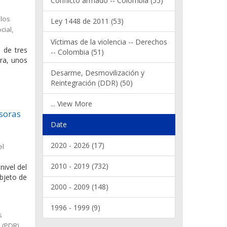
Conflicto armado -- Colombia (55)
 los
Ley 1448 de 2011 (53)
cial,
Víctimas de la violencia -- Derechos
n de tres
-- Colombia (51)
ora, unos
Desarme, Desmovilización y
Reintegración (DDR) (50)
... View More
nsoras
Date
2020 - 2026 (17)
el
2010 - 2019 (732)
nivel del
bjeto de
2000 - 2009 (148)
1996 - 1999 (9)
s
 (PDR)
,