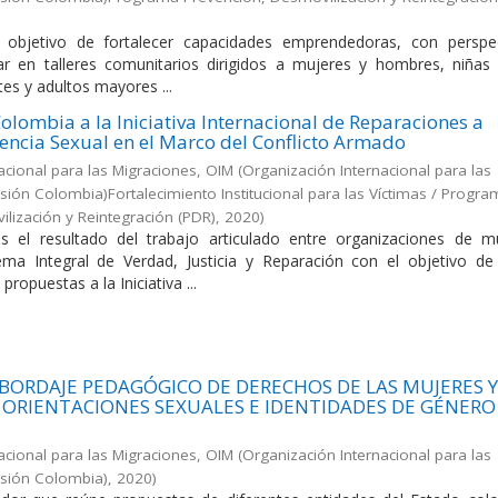
l objetivo de fortalecer capacidades emprendedoras, con perspe
zar en talleres comunitarios dirigidos a mujeres y hombres, niñas 
es y adultos mayores ...
olombia a la Iniciativa Internacional de Reparaciones a
lencia Sexual en el Marco del Conflicto Armado
acional para las Migraciones, OIM
(
Organización Internacional para las
sión Colombia)Fortalecimiento Institucional para las Víctimas / Progr
lización y Reintegración (PDR)
,
2020
)
 el resultado del trabajo articulado entre organizaciones de m
ema Integral de Verdad, Justicia y Reparación con el objetivo de
ropuestas a la Iniciativa ...
ABORDAJE PEDAGÓGICO DE DERECHOS DE LAS MUJERES Y
ORIENTACIONES SEXUALES E IDENTIDADES DE GÉNERO
acional para las Migraciones, OIM
(
Organización Internacional para las
isión Colombia)
,
2020
)