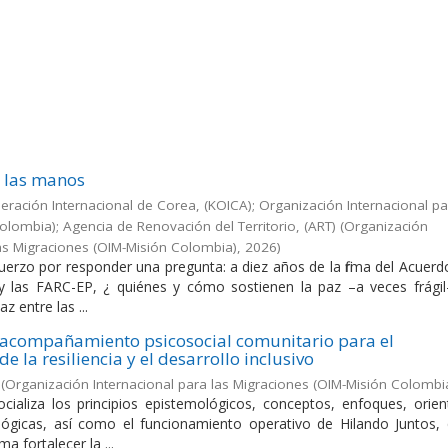
e las manos
ración Internacional de Corea, (KOICA); Organización Internacional pa
olombia); Agencia de Renovación del Territorio, (ART)
(
Organización
las Migraciones (OIM-Misión Colombia)
,
2026
)
fuerzo por responder una pregunta: a diez años de la firma del Acuer
y las FARC-EP, ¿ quiénes y cómo sostienen la paz –a veces frágil
az entre las ...
 acompañamiento psicosocial comunitario para el
de la resiliencia y el desarrollo inclusivo
(
Organización Internacional para las Migraciones (OIM-Misión Colombi
ializa los principios epistemológicos, conceptos, enfoques, orien
lógicas, así como el funcionamiento operativo de Hilando Juntos,
a fortalecer la ...