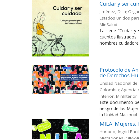
Cuidar y ser cu
Jiménez, Dilia
;
Organ
Estados Unidos para
MinSalud
La serie “Cuidar y
cuentos ilustrados,
hombres cuidadores
Protocolo de An
de Derechos H
Unidad Nacional de 
Colombia
;
Agencia 
Interior, MinInterior
Este documento perm
riesgo de las Muj
la Unidad Nacional d
MILA: Mujeres, 
Hurtado, Ingrid Paol
Migraciones (OIM-Mi