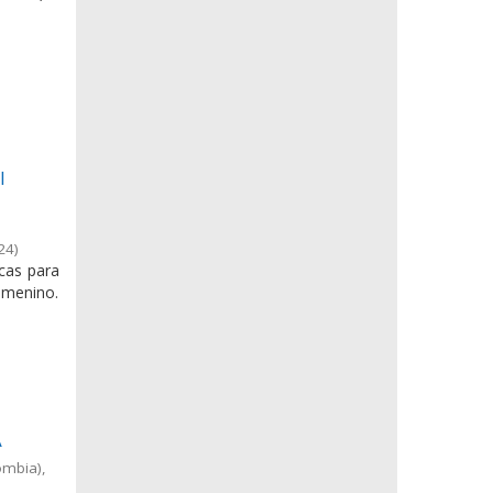
I
24
)
icas para
emenino.
A
ombia)
,