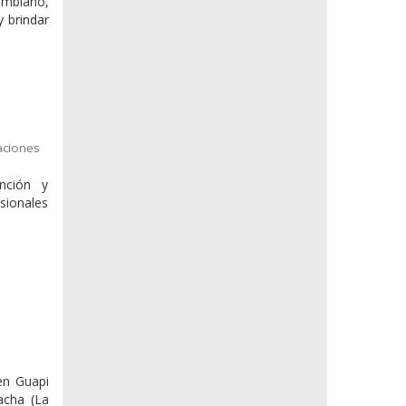
ombiano,
y brindar
aciones
nción y
esionales
en Guapi
acha (La