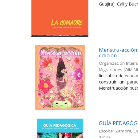
Guajira), Cali y Buen
Menstru-acción:
edición
Organización Intern
Migraciones (OIM-Mi
Iiniciativa de educ
construir un par
Menstruacción busca
GUÍA PEDAGÓGI
Escobar Zamora, Da
2019
)