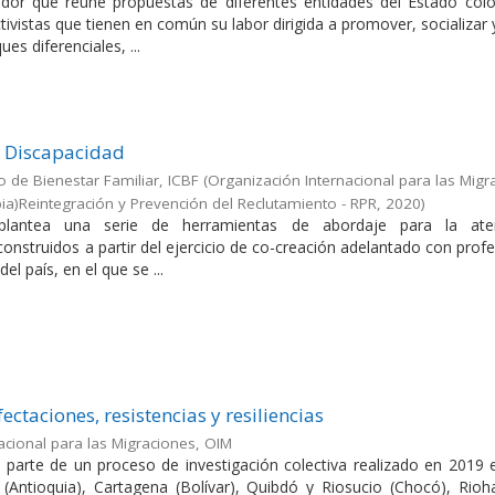
dor que reúne propuestas de diferentes entidades del Estado col
tivistas que tienen en común su labor dirigida a promover, socializar 
es diferenciales, ...
: Discapacidad
o de Bienestar Familiar, ICBF
(
Organización Internacional para las Migr
a)Reintegración y Prevención del Reclutamiento - RPR
,
2020
)
plantea una serie de herramientas de abordaje para la ate
nstruidos a partir del ejercicio de co-creación adelantado con prof
el país, en el que se ...
ctaciones, resistencias y resiliencias
acional para las Migraciones, OIM
 parte de un proceso de investigación colectiva realizado en 2019 
 (Antioquia), Cartagena (Bolívar), Quibdó y Riosucio (Chocó), Rioh