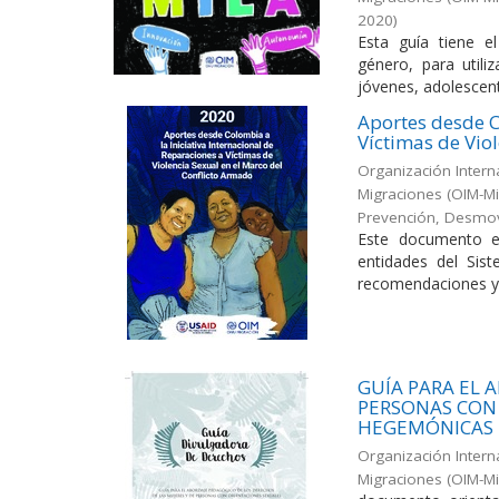
2020
)
Esta guía tiene e
género, para utili
jóvenes, adolescent
Aportes desde C
Víctimas de Vio
Organización Intern
Migraciones (OIM-Mi
Prevención, Desmovi
Este documento es
entidades del Sist
recomendaciones y p
GUÍA PARA EL 
PERSONAS CON 
HEGEMÓNICAS
Organización Intern
Migraciones (OIM-M