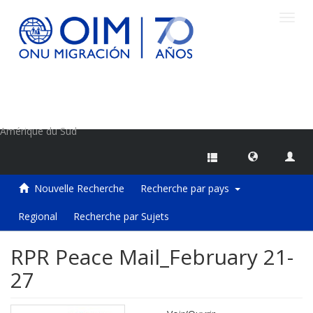
Toggl
navig
Centre d'information sur les migrations de l'OIM
Amérique du Sud
Nouvelle Recherche
Recherche par pays
Regional
Recherche par Sujets
RPR Peace Mail_February 21-
27