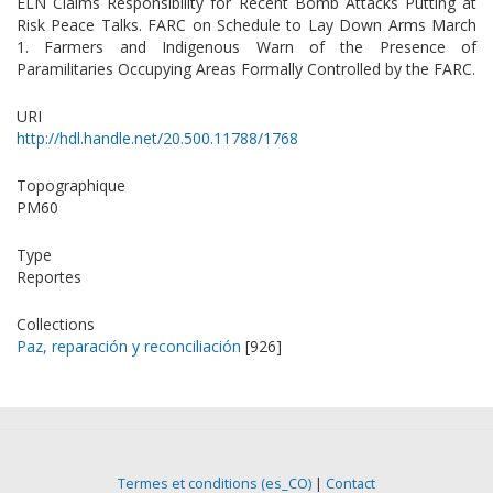
ELN Claims Responsibility for Recent Bomb Attacks Putting at
Risk Peace Talks. FARC on Schedule to Lay Down Arms March
1. Farmers and Indigenous Warn of the Presence of
Paramilitaries Occupying Areas Formally Controlled by the FARC.
URI
http://hdl.handle.net/20.500.11788/1768
Topographique
PM60
Type
Reportes
Collections
Paz, reparación y reconciliación
[926]
Termes et conditions (es_CO)
|
Contact