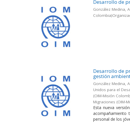
Desarrollo de p
González Medina, A
Colombia)Organizaci
Desarrollo de p
gestión ambien
González Medina, An
Unidos para el Desa
(OIM-Misión Colomb
Migraciones (OIM-M
Esta nueva versió
acompañamiento téc
personal de los jóv