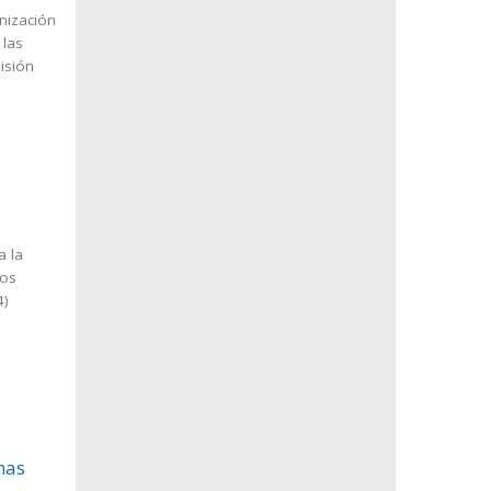
nización
 las
isión
a la
ios
4
)
nas