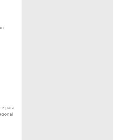
ón
nse para
acional