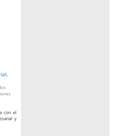
ial,
dos
ciones
a con el
sarial y