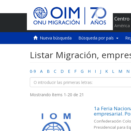
Centro
América 
Nueva búsqueda
Búsqueda por país
Re
Listar Migración, empres
0-9
A
B
C
D
E
F
G
H
I
J
K
L
M
N
Mostrando ítems 1-20 de 21
1a Feria Nacion
empresarial. Por
Confederación Col
Presidencial para E