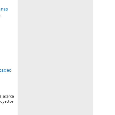
anas
n
rcadeo
a acerca
royectos