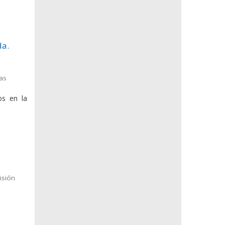
da.
las
os en la
isión