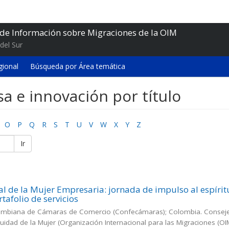
 de Información sobre Migraciones de la OIM
del Sur
gional
Búsqueda por Área temática
a e innovación por título
O
P
Q
R
S
T
U
V
W
X
Y
Z
Ir
al de la Mujer Empresaria: jornada de impulso al espírit
tafolio de servicios
ombiana de Cámaras de Comercio (Confecámaras); Colombia. Conseje
quidad de la Mujer
(
Organización Internacional para las Migraciones (OI