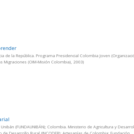
prender
ia de la República. Programa Presidencial Colombia Joven
(
Organizaci
las Migraciones (OIM-Misión Colombia)
,
2003
)
arial
 Unibán (FUNDAUNIBÁN); Colombia. Ministerio de Agricultura y Desarrol
o de Desarrollo Rural (INCODER); Artesanías de Colombia; Fundación