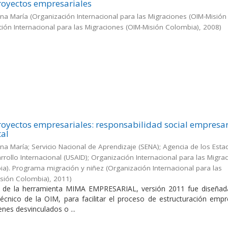
royectos empresariales
na María
(
Organización Internacional para las Migraciones (OIM-Misión
ón Internacional para las Migraciones (OIM-Misión Colombia)
,
2008
)
royectos empresariales: responsabilidad social empresar
tal
a María; Servicio Nacional de Aprendizaje (SENA); Agencia de los Esta
rrollo Internacional (USAID); Organización Internacional para las Migra
ia). Programa migración y niñez
(
Organización Internacional para las
isión Colombia)
,
2011
)
n de la herramienta MIMA EMPRESARIAL, versión 2011 fue diseñad
nico de la OIM, para facilitar el proceso de estructuración empre
enes desvinculados o ...