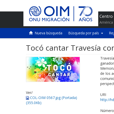
Centro
América 
Nueva búsqueda
Búsqueda por país
Re
Tocó cantar Travesía con
Travesí
ganador
Memoria 
de los a
comunid
perspect
Ver/
URI
COL-OIM 0567.jpg (Portada)
http://h
(355.0Kb)
Número 