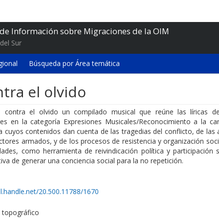
 de Información sobre Migraciones de la OIM
del Sur
gional
Búsqueda por Área temática
tra el olvido
a contra el olvido un compilado musical que reúne las líricas d
es en la categoría Expresiones Musicales/Reconocimiento a la ca
cuyos contenidos dan cuenta de las tragedias del conflicto, de las 
ctores armados, y de los procesos de resistencia y organización soci
ades, como herramienta de reivindicación política y participación s
iva de generar una conciencia social para la no repetición.
dl.handle.net/20.500.11788/1670
topográfico