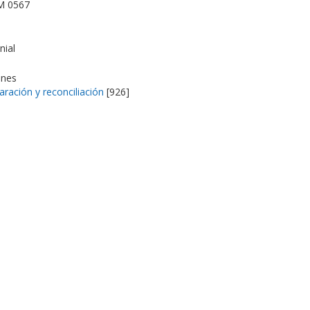
M 0567
nial
ones
aración y reconciliación
[926]