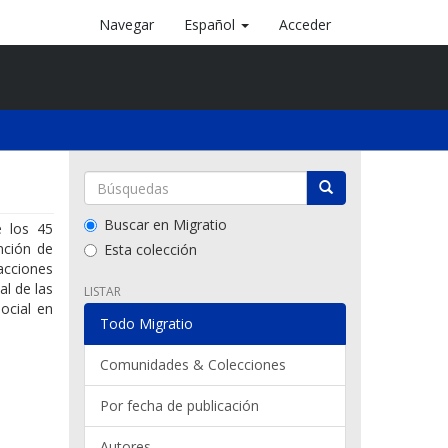
Navegar
Español
Acceder
Buscar en Migratio
e los 45
nción de
Esta colección
acciones
al de las
LISTAR
ocial en
Todo Migratio
Comunidades & Colecciones
Por fecha de publicación
Autores