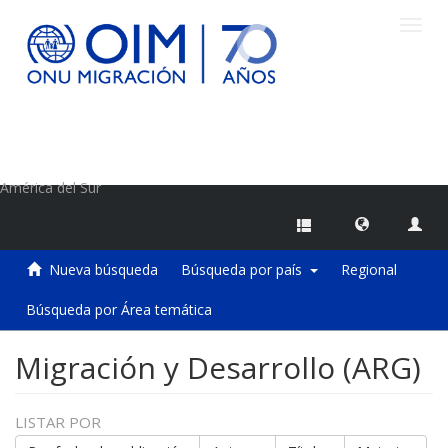
Camb
naveg
Centro de Información sobre Migraciones de la OIM
América del Sur
Nueva búsqueda
Búsqueda por país
Regional
Búsqueda por Área temática
Migración y Desarrollo (ARG)
LISTAR POR