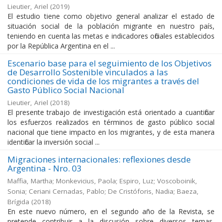
Lieutier, Ariel
(
2019
)
El estudio tiene como objetivo general analizar el estado de
situación social de la población migrante en nuestro país,
teniendo en cuenta las metas e indicadores oficiales establecidos
por la República Argentina en el ...
Escenario base para el seguimiento de los Objetivos
de Desarrollo Sostenible vinculados a las
condiciones de vida de los migrantes a través del
Gasto Público Social Nacional
Lieutier, Ariel
(
2018
)
El presente trabajo de investigación está orientado a cuantificar
los esfuerzos realizados en términos de gasto público social
nacional que tiene impacto en los migrantes, y de esta manera
identificar la inversión social ...
Migraciones internacionales: reflexiones desde
Argentina - Nro. 03
Maffia, Martha; Monkevicius, Paola; Espiro, Luz; Voscoboinik,
Sonia; Ceriani Cernadas, Pablo; De Cristóforis, Nadia; Baeza,
Brígida
(
2018
)
En este nuevo número, en el segundo año de la Revista, se
pretende contribuir a la discusión sobre diversos temas,