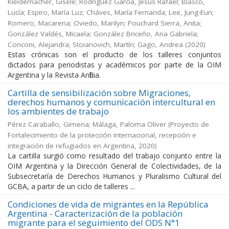
Kleidemacher, Gisele; Rodríguez García, Jesús Rafael; Blasco,
Lucía; Espiro, María Luz; Cháves, María Fernanda; Lee, Jung-Eun;
Romero, Macarena; Oviedo, Marilyn; Pouchard Sierra, Anita;
González Valdés, Micaela; González Briceño, Ana Gabriela;
Conconi, Alejandra; Stoianovich, Martín; Gago, Andrea
(
2020
)
Estas crónicas son el producto de los talleres conjuntos
dictados para periodistas y académicos por parte de la OIM
Argentina y la Revista Anfibia.
Cartilla de sensibilización sobre Migraciones,
derechos humanos y comunicación intercultural en
los ambientes de trabajo
Pérez Caraballo, Gimena; Málaga, Paloma Oliver
(
Proyecto de
Fortalecimiento de la protección internacional, recepción e
integración de refugiados en Argentina
,
2020
)
La cartilla surgió como resultado del trabajo conjunto entre la
OIM Argentina y la Dirección General de Colectividades, de la
Subsecretaría de Derechos Humanos y Pluralismo Cultural del
GCBA, a partir de un ciclo de talleres ...
Condiciones de vida de migrantes en la República
Argentina - Caracterización de la población
migrante para el seguimiento del ODS N°1