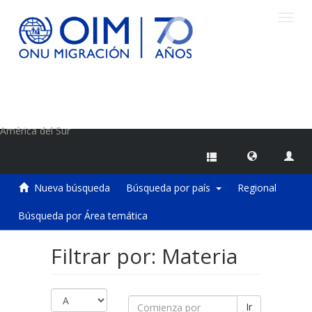
Camb
naveg
Centro de Información sobre Migraciones de la OIM
América del Sur
Nueva búsqueda
Búsqueda por país
Regional
Búsqueda por Área temática
Filtrar por: Materia
Ir