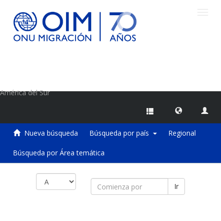
Camb
naveg
Centro de Información sobre Migraciones de la OIM
América del Sur
Nueva búsqueda
Búsqueda por país
Regional
Búsqueda por Área temática
Ir