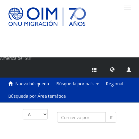
Camb
naveg
Centro de Información sobre Migraciones de la OIM
América del Sur
Nueva búsqueda
Búsqueda por país
Regional
Búsqueda por Área temática
Ir