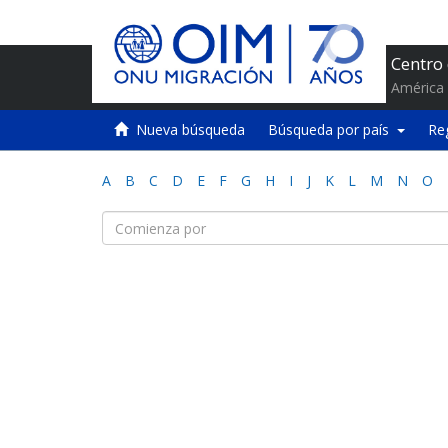
Centro
América 
Nueva búsqueda
Búsqueda por país
Re
A
B
C
D
E
F
G
H
I
J
K
L
M
N
O