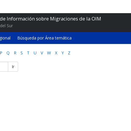
 de Información sobre Migraciones de la OIM
del Sur
gional
Búsqueda por Área temática
P
Q
R
S
T
U
V
W
X
Y
Z
Ir