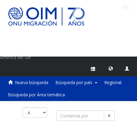
Camb
naveg
Centro de Información sobre Migraciones de la OIM
América del Sur
Nueva búsqueda
Búsqueda por país
Regional
Búsqueda por Área temática
Ir