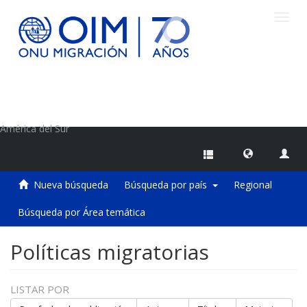
Camb
naveg
Centro de Información sobre Migraciones de la OIM
América del Sur
Nueva búsqueda
Búsqueda por país
Regional
Búsqueda por Área temática
Políticas migratorias
LISTAR POR