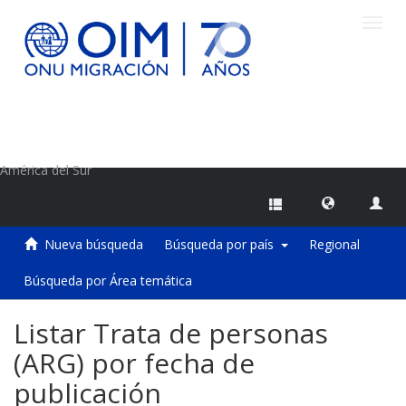
Camb
naveg
Centro de Información sobre Migraciones de la OIM
América del Sur
Nueva búsqueda
Búsqueda por país
Regional
Búsqueda por Área temática
Listar Trata de personas
(ARG) por fecha de
publicación