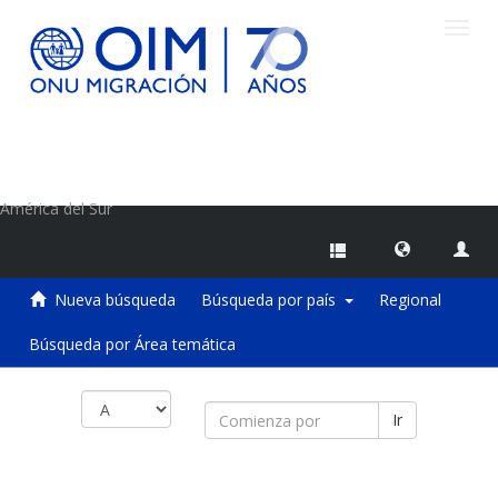
Camb
naveg
Centro de Información sobre Migraciones de la OIM
América del Sur
Nueva búsqueda
Búsqueda por país
Regional
Búsqueda por Área temática
Ir