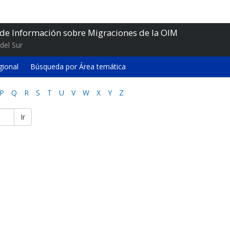
 de Información sobre Migraciones de la OIM
del Sur
gional
Búsqueda por Área temática
P
Q
R
S
T
U
V
W
X
Y
Z
Ir