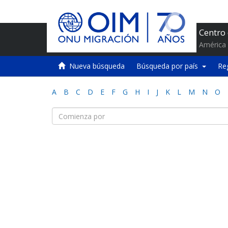
Centro
América 
Nueva búsqueda
Búsqueda por país
Re
A
B
C
D
E
F
G
H
I
J
K
L
M
N
O