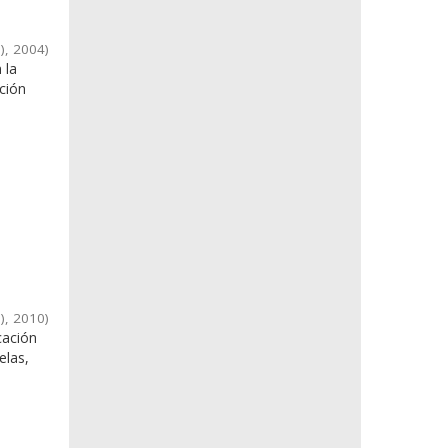
)
,
2004
)
 la
ción
)
,
2010
)
cación
elas,