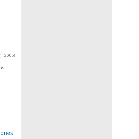
)
,
2005
)
y
las
iones