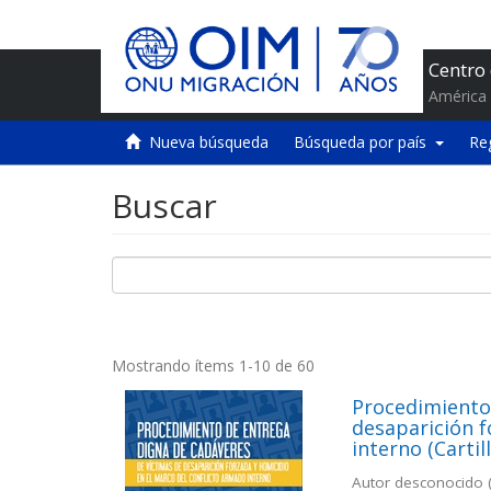
Centro
América 
Nueva búsqueda
Búsqueda por país
Re
Buscar
Mostrando ítems 1-10 de 60
Procedimiento
desaparición f
interno (Cartill
Autor desconocido